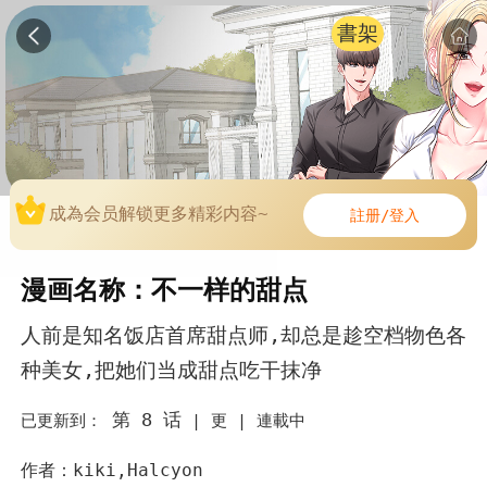
書架
成為会员解锁更多精彩内容~
註册/登入
漫画名称：不一样的甜点
人前是知名饭店首席甜点师,却总是趁空档物色各
种美女,把她们当成甜点吃干抹净
第 8 话
已更新到：
|
更 |
連載中
作者：kiki,Halcyon