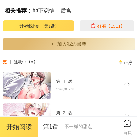
相关推荐：
地下恋情
后宫
开始阅读
好看
(第1话)
(1511)
+ 加入我の書架
更
| 連載中 (8)
正序
第 1 话
2026/07/08
第 2 话
2026/07/08
开始阅读
第1话
不一样的甜点
首頁