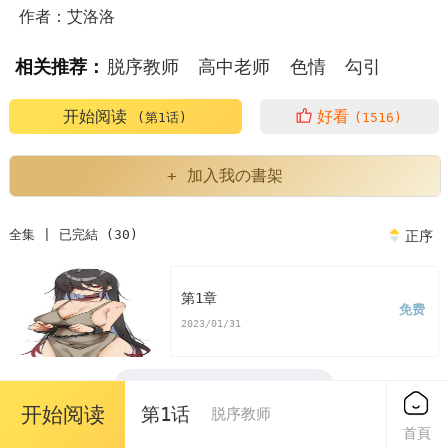
作者：艾洛洛
相关推荐：
脱序教师
高中老师
色情
勾引
野外露出
淫乱
脱序是什么意思
开始阅读
好看
(第1话)
(1516)
教师脱产是什么意思
教师脱岗什么意思
脱岗教师
+ 加入我の書架
脱序行为是什么意思
教师脱产培训是什么意思?
全集 | 已完結 (30)
正序
教师脱岗有哪些处罚
教师脱岗会有什么后果
第1章
免费
脱岗老师
教师脱岗的处理
韩漫脱序是什么意思
2023/01/31
韩漫脱序教师
脱序教师漫画
脱序教师漫画免费
全集已完結
开始阅读
第1话
脱序教师
看脱序教师漫画末删减版
脱序教师免费
首頁