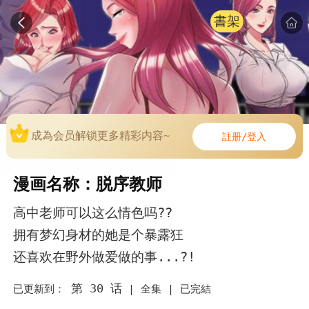
書架
成為会员解锁更多精彩内容~
註册/登入
漫画名称：脱序教师
高中老师可以这么情色吗??
拥有梦幻身材的她是个暴露狂
还喜欢在野外做爱做的事...?!
第 30 话
已更新到：
|
全集 |
已完結